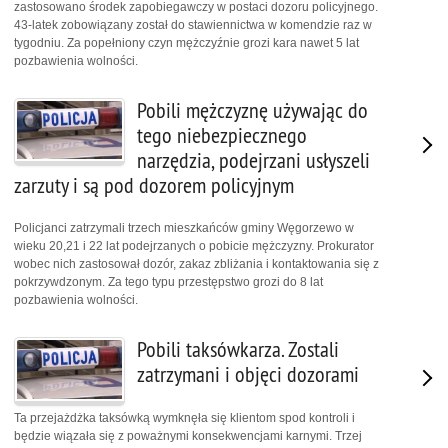
zastosowano środek zapobiegawczy w postaci dozoru policyjnego.
43-latek zobowiązany został do stawiennictwa w komendzie raz w
tygodniu. Za popełniony czyn mężczyźnie grozi kara nawet 5 lat
pozbawienia wolności.
Pobili mężczyznę używając do
tego niebezpiecznego
narzędzia, podejrzani usłyszeli
zarzuty i są pod dozorem policyjnym
Policjanci zatrzymali trzech mieszkańców gminy Węgorzewo w
wieku 20,21 i 22 lat podejrzanych o pobicie mężczyzny. Prokurator
wobec nich zastosował dozór, zakaz zbliżania i kontaktowania się z
pokrzywdzonym. Za tego typu przestępstwo grozi do 8 lat
pozbawienia wolności.
Pobili taksówkarza. Zostali
zatrzymani i objęci dozorami
Ta przejażdżka taksówką wymknęła się klientom spod kontroli i
będzie wiązała się z poważnymi konsekwencjami karnymi. Trzej