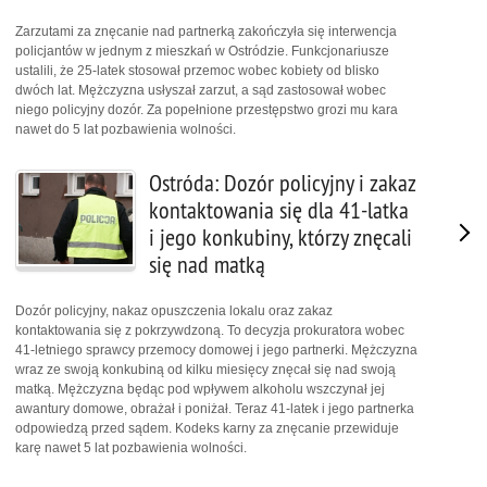
Zarzutami za znęcanie nad partnerką zakończyła się interwencja
policjantów w jednym z mieszkań w Ostródzie. Funkcjonariusze
ustalili, że 25-latek stosował przemoc wobec kobiety od blisko
dwóch lat. Mężczyzna usłyszał zarzut, a sąd zastosował wobec
niego policyjny dozór. Za popełnione przestępstwo grozi mu kara
nawet do 5 lat pozbawienia wolności.
Ostróda: Dozór policyjny i zakaz
kontaktowania się dla 41-latka
i jego konkubiny, którzy znęcali
się nad matką
Dozór policyjny, nakaz opuszczenia lokalu oraz zakaz
kontaktowania się z pokrzywdzoną. To decyzja prokuratora wobec
41-letniego sprawcy przemocy domowej i jego partnerki. Mężczyzna
wraz ze swoją konkubiną od kilku miesięcy znęcał się nad swoją
matką. Mężczyzna będąc pod wpływem alkoholu wszczynał jej
awantury domowe, obrażał i poniżał. Teraz 41-latek i jego partnerka
odpowiedzą przed sądem. Kodeks karny za znęcanie przewiduje
karę nawet 5 lat pozbawienia wolności.