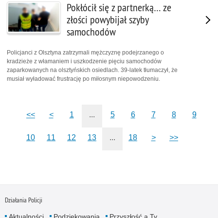
Pokłócił się z partnerką… ze
złości powybijał szyby
samochodów
Policjanci z Olsztyna zatrzymali mężczyznę podejrzanego o
kradzieże z włamaniem i uszkodzenie pięciu samochodów
zaparkowanych na olsztyńskich osiedlach. 39-latek tłumaczył, że
musiał wyładować frustrację po miłosnym niepowodzeniu.
<<
<
1
...
5
6
7
8
9
10
11
12
13
...
18
>
>>
Działania Policji
Aktualności
Podziękowania
Przyszłość a Ty