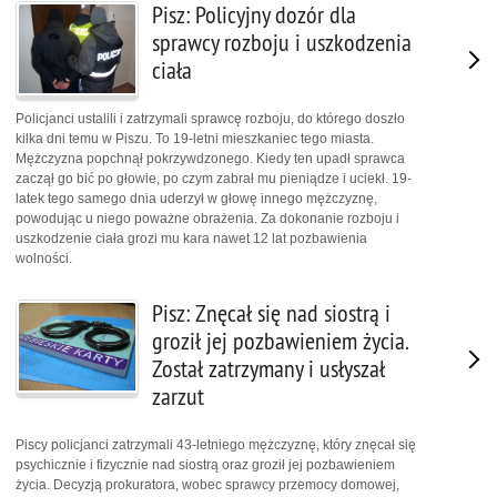
Pisz: Policyjny dozór dla
sprawcy rozboju i uszkodzenia
ciała
Policjanci ustalili i zatrzymali sprawcę rozboju, do którego doszło
kilka dni temu w Piszu. To 19-letni mieszkaniec tego miasta.
Mężczyzna popchnął pokrzywdzonego. Kiedy ten upadł sprawca
zaczął go bić po głowie, po czym zabrał mu pieniądze i uciekł. 19-
latek tego samego dnia uderzył w głowę innego mężczyznę,
powodując u niego poważne obrażenia. Za dokonanie rozboju i
uszkodzenie ciała grozi mu kara nawet 12 lat pozbawienia
wolności.
Pisz: Znęcał się nad siostrą i
groził jej pozbawieniem życia.
Został zatrzymany i usłyszał
zarzut
Piscy policjanci zatrzymali 43-letniego mężczyznę, który znęcał się
psychicznie i fizycznie nad siostrą oraz groził jej pozbawieniem
życia. Decyzją prokuratora, wobec sprawcy przemocy domowej,