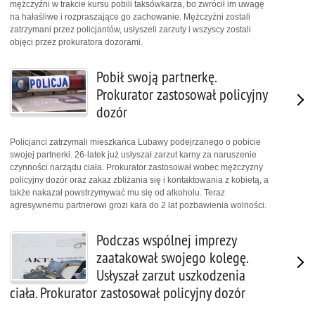
mężczyźni w trakcie kursu pobili taksówkarza, bo zwrócił im uwagę
na hałaśliwe i rozpraszające go zachowanie. Mężczyźni zostali
zatrzymani przez policjantów, usłyszeli zarzuty i wszyscy zostali
objęci przez prokuratora dozorami.
Pobił swoją partnerkę.
Prokurator zastosował policyjny
dozór
Policjanci zatrzymali mieszkańca Lubawy podejrzanego o pobicie
swojej partnerki. 26-latek już usłyszał zarzut karny za naruszenie
czynności narządu ciała. Prokurator zastosował wobec mężczyzny
policyjny dozór oraz zakaz zbliżania się i kontaktowania z kobietą, a
także nakazał powstrzymywać mu się od alkoholu. Teraz
agresywnemu partnerowi grozi kara do 2 lat pozbawienia wolności.
Podczas wspólnej imprezy
zaatakował swojego kolegę.
Usłyszał zarzut uszkodzenia
ciała. Prokurator zastosował policyjny dozór