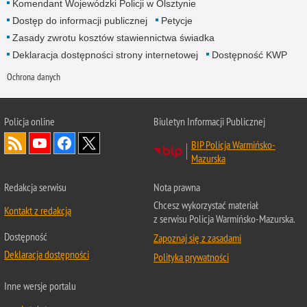
Komendant Wojewódzki Policji w Olsztynie
Dostęp do informacji publicznej
Petycje
Zasady zwrotu kosztów stawiennictwa świadka
Deklaracja dostępności strony internetowej
Dostępność KWP
Ochrona danych
Policja online
Biuletyn Informacji Publicznej
BIP Policja Warmińsko-
Mazurska
Redakcja serwisu
Nota prawna
Chcesz wykorzystać materiał
Kontakt z redakcją
z serwisu Policja Warmińsko-Mazurska.
Dostępność
Zapoznaj się z zasadami
Deklaracja dostępności
Polityka prywatności
Inne wersje portalu