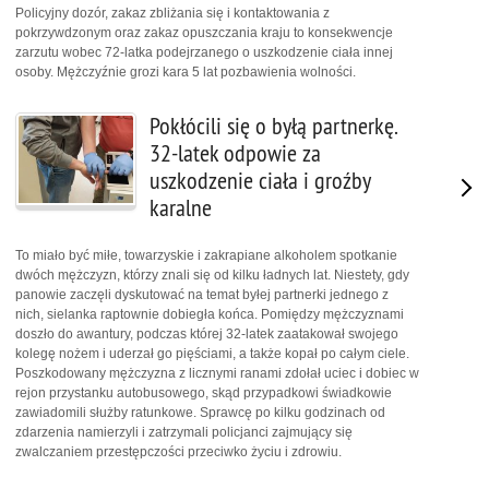
Policyjny dozór, zakaz zbliżania się i kontaktowania z
pokrzywdzonym oraz zakaz opuszczania kraju to konsekwencje
zarzutu wobec 72-latka podejrzanego o uszkodzenie ciała innej
osoby. Mężczyźnie grozi kara 5 lat pozbawienia wolności.
Pokłócili się o byłą partnerkę.
32-latek odpowie za
uszkodzenie ciała i groźby
karalne
To miało być miłe, towarzyskie i zakrapiane alkoholem spotkanie
dwóch mężczyzn, którzy znali się od kilku ładnych lat. Niestety, gdy
panowie zaczęli dyskutować na temat byłej partnerki jednego z
nich, sielanka raptownie dobiegła końca. Pomiędzy mężczyznami
doszło do awantury, podczas której 32-latek zaatakował swojego
kolegę nożem i uderzał go pięściami, a także kopał po całym ciele.
Poszkodowany mężczyzna z licznymi ranami zdołał uciec i dobiec w
rejon przystanku autobusowego, skąd przypadkowi świadkowie
zawiadomili służby ratunkowe. Sprawcę po kilku godzinach od
zdarzenia namierzyli i zatrzymali policjanci zajmujący się
zwalczaniem przestępczości przeciwko życiu i zdrowiu.