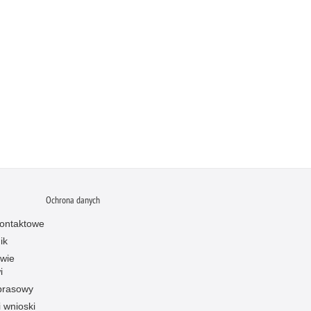
Ochrona danych
ontaktowe
ik
owie
i
prasowy
i wnioski