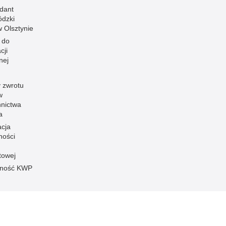
dant
dzki
 w Olsztynie
 do
cji
nej
 zwrotu
w
nnictwa
a
acja
ności
towej
pność KWP