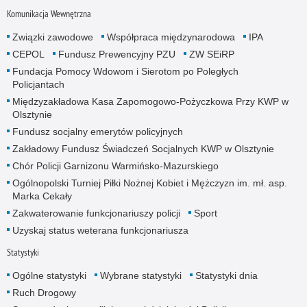
Komunikacja Wewnętrzna
Związki zawodowe
Współpraca międzynarodowa
IPA
CEPOL
Fundusz Prewencyjny PZU
ZW SEiRP
Fundacja Pomocy Wdowom i Sierotom po Poległych
Policjantach
Międzyzakładowa Kasa Zapomogowo-Pożyczkowa Przy KWP w
Olsztynie
Fundusz socjalny emerytów policyjnych
Zakładowy Fundusz Świadczeń Socjalnych KWP w Olsztynie
Chór Policji Garnizonu Warmińsko-Mazurskiego
Ogólnopolski Turniej Piłki Nożnej Kobiet i Mężczyzn im. mł. asp.
Marka Cekały
Zakwaterowanie funkcjonariuszy policji
Sport
Uzyskaj status weterana funkcjonariusza
Statystyki
Ogólne statystyki
Wybrane statystyki
Statystyki dnia
Ruch Drogowy