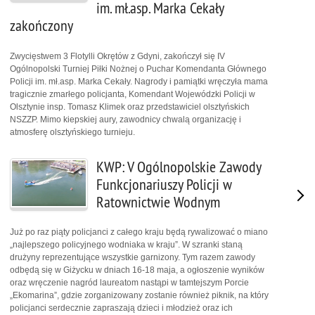
im. mł.asp. Marka Cekały
zakończony
Zwycięstwem 3 Flotylli Okrętów z Gdyni, zakończył się IV
Ogólnopolski Turniej Piłki Nożnej o Puchar Komendanta Głównego
Policji im. mł.asp. Marka Cekały. Nagrody i pamiątki wręczyła mama
tragicznie zmarłego policjanta, Komendant Wojewódzki Policji w
Olsztynie insp. Tomasz Klimek oraz przedstawiciel olsztyńskich
NSZZP. Mimo kiepskiej aury, zawodnicy chwalą organizację i
atmosferę olsztyńskiego turnieju.
KWP: V Ogólnopolskie Zawody
Funkcjonariuszy Policji w
Ratownictwie Wodnym
Już po raz piąty policjanci z całego kraju będą rywalizować o miano
„najlepszego policyjnego wodniaka w kraju”. W szranki staną
drużyny reprezentujące wszystkie garnizony. Tym razem zawody
odbędą się w Giżycku w dniach 16-18 maja, a ogłoszenie wyników
oraz wręczenie nagród laureatom nastąpi w tamtejszym Porcie
„Ekomarina”, gdzie zorganizowany zostanie również piknik, na który
policjanci serdecznie zapraszają dzieci i młodzież oraz ich