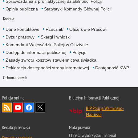
Sprawozdania z profilaktycznej działalności Policji
Opinia publiczna
Statystyki Komendy Głównej Policji
Kontakt
Dane kontaktowe
Rzecznik
Oficerowie Prasowi
Dyżur prasowy
Skargi i wnioski
Komendant Wojewódzki Policji w Olsztynie
Dostęp do informacji publicznej
Petycje
Zasady zwrotu kosztów stawiennictwa świadka
Deklaracja dostępności strony internetowej
Dostępność KWP
Ochrona danych
Policja online
Biuletyn Informacji Publicznej
BIP Policja Warmińsko-
Mazurska
Redakcja serwisu
Nota prawna
Chcesz wykorzystać materiał
Kontakt z redakcją