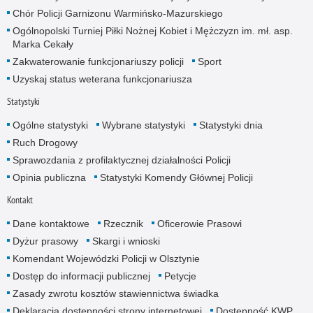
Chór Policji Garnizonu Warmińsko-Mazurskiego
Ogólnopolski Turniej Piłki Nożnej Kobiet i Mężczyzn im. mł. asp.
Marka Cekały
Zakwaterowanie funkcjonariuszy policji
Sport
Uzyskaj status weterana funkcjonariusza
Statystyki
Ogólne statystyki
Wybrane statystyki
Statystyki dnia
Ruch Drogowy
Sprawozdania z profilaktycznej działalności Policji
Opinia publiczna
Statystyki Komendy Głównej Policji
Kontakt
Dane kontaktowe
Rzecznik
Oficerowie Prasowi
Dyżur prasowy
Skargi i wnioski
Komendant Wojewódzki Policji w Olsztynie
Dostęp do informacji publicznej
Petycje
Zasady zwrotu kosztów stawiennictwa świadka
Deklaracja dostępności strony internetowej
Dostępność KWP