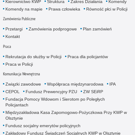
Kierownictwo KWP
Struktura
Zakres Działania
Komendy
Komendy na mapie
Prawa człowieka
Równość płci w Policji
Zamówienia Publiczne
Przetargi
Zamówienia podprogowe
Plan zamówień
Kontakt
Praca
Rekrutacja do służby w Policji
Praca dla policjantów
Praca w Policji
Komunikacja Wewnętrzna
Związki zawodowe
Współpraca międzynarodowa
IPA
CEPOL
Fundusz Prewencyjny PZU
ZW SEiRP
Fundacja Pomocy Wdowom i Sierotom po Poległych
Policjantach
Międzyzakładowa Kasa Zapomogowo-Pożyczkowa Przy KWP w
Olsztynie
Fundusz socjalny emerytów policyjnych
Zakładowy Fundusz Świadczeń Socjalnych KWP w Olsztynie