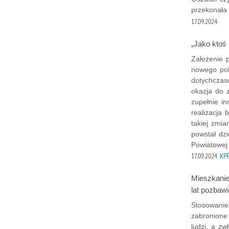
przekonała
17.09.2024
„Jako ktoś 
Założenie 
nowego pol
dotychczas
okazja do 
zupełnie in
realizacja 
takiej zmia
powstał dz
Powiatowej
17.09.2024
KPP
Mieszkanie
lat pozbawi
Stosowanie
zabronione
ludzi, a z