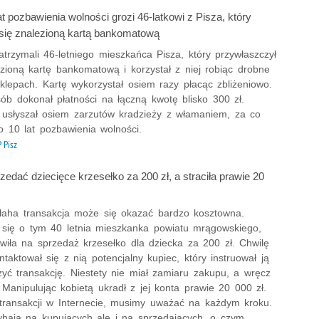
t pozbawienia wolności grozi 46-latkowi z Pisza, który
 się znalezioną kartą bankomatową
zatrzymali 46-letniego mieszkańca Pisza, który przywłaszczył
zioną kartę bankomatową i korzystał z niej robiąc drobne
klepach. Kartę wykorzystał osiem razy płacąc zbliżeniowo.
ób dokonał płatności na łączną kwotę blisko 300 zł.
usłyszał osiem zarzutów kradzieży z włamaniem, za co
o 10 lat pozbawienia wolności.
 Pisz
zedać dziecięce krzesełko za 200 zł, a straciła prawie 20
łaha transakcja może się okazać bardzo kosztowna.
 się o tym 40 letnia mieszkanka powiatu mrągowskiego,
wiła na sprzedaż krzesełko dla dziecka za 200 zł. Chwilę
ntaktował się z nią potencjalny kupiec, który instruował ją
zyć transakcję. Niestety nie miał zamiaru zakupu, a wręcz
 Manipulując kobietą ukradł z jej konta prawie 20 000 zł.
transakcji w Internecie, musimy uważać na każdym kroku.
yhają na kupujących ale i na sprzedających, o czym