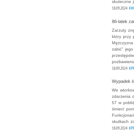
skuteczne j
18.09.2024
KW
86-latek z
Zarzuty zn
który przy
Mężczyzna 
zabić” jego
przestępst
pozbawienia
18.09.2024
KPP
Wypadek śm
We wtorkow
zdarzenia 
57 w pobli
śmierć pon
Funkcjonari
skutkach zd
18.09.2024
KPP