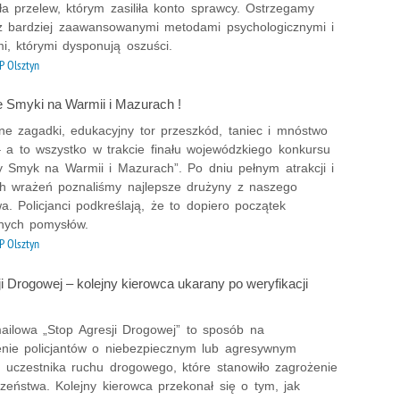
ła przelew, którym zasiliła konto sprawcy. Ostrzegamy
z bardziej zaawansowanymi metodami psychologicznymi i
i, którymi dysponują oszuści.
 Olsztyn
 Smyki na Warmii i Mazurach !
zne zagadki, edukacyjny tor przeszkód, taniec i mnóstwo
 a to wszystko w trakcie finału wojewódzkiego konkursu
y Smyk na Warmii i Mazurach”. Po dniu pełnym atrakcji i
h wrażeń poznaliśmy najlepsze drużyny z naszego
. Policjanci podkreślają, że to dopiero początek
znych pomysłów.
 Olsztyn
i Drogowej – kolejny kierowca ukarany po weryfikacji
ailowa „Stop Agresji Drogowej” to sposób na
nie policjantów o niebezpiecznym lub agresywnym
 uczestnika ruchu drogowego, które stanowiło zagrożenie
zeństwa. Kolejny kierowca przekonał się o tym, jak