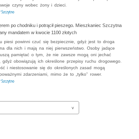
woje czyny wobec żony i dzieci.
 Szczytno
erem po chodniku i potrącił pieszego. Mieszkaniec Szczytna
rany mandatem w kwocie 1100 złotych
 piesi powinni czuć się bezpiecznie, gdyż jest to droga
na dla nich i mają na niej pierwszeństwo. Osoby jadące
szą pamiętać o tym, że nie zawsze mogą oni jechać
, gdyż obowiązują ich określone przepisy ruchu drogowego.
ość i niestosowanie się do określonych zasad mogą
poważnymi zdarzeniami, mimo że to „tylko” rower.
 Szczytno