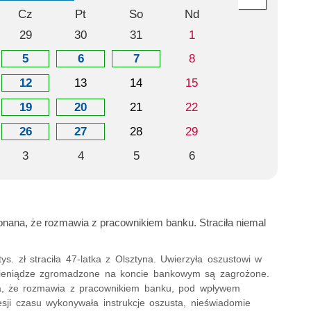
Cz
Pt
So
Nd
29
30
31
1
5
6
7
8
12
13
14
15
19
20
21
22
26
27
28
29
3
4
5
6
onana, że rozmawia z pracownikiem banku. Straciła niemal
ys. zł straciła 47-latka z Olsztyna. Uwierzyła oszustowi w
 pieniądze zgromadzone na koncie bankowym są zagrożone.
, że rozmawia z pracownikiem banku, pod wpływem
esji czasu wykonywała instrukcje oszusta, nieświadomie