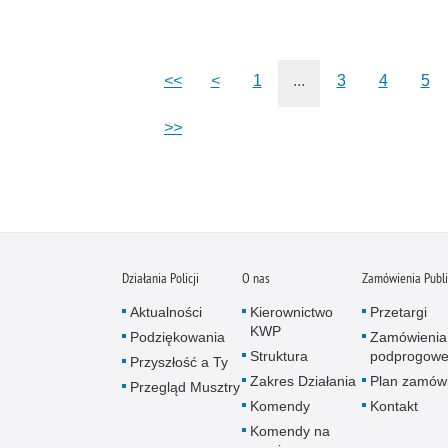
<<
<
1
...
3
4
5
>>
Działania Policji
O nas
Zamówienia Publ
Aktualności
Kierownictwo
Przetargi
KWP
Podziękowania
Zamówienia
Struktura
podprogow
Przyszłość a Ty
Zakres Działania
Plan zamów
Przegląd Musztry
Komendy
Kontakt
Komendy na