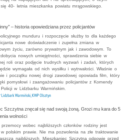
 się 40- letnia mieszkanka powiatu mrągowskiego.
inny” – historia opowiedziana przez policjantów
policyjnego munduru i rozpoczęcie służby to dla każdego
icjanta nowe doświadczenie i zupełna zmiana w
owym życiu, zarówno prywatnym jak i zawodowym. To
zdobycia nowych umiejętności, sprawdzenia siebie w
nej roli oraz podjęcie trudnych wyzwań i zadań, których
będzie wymagała od nich wysiłku i wytrwałości. Właśnie o
nie i początku nowej drogi zawodowej opowiada film, który
ięki pomysłowi i zaangażowaniu policjantów z Komendy
 Policji w Lidzbarku Warmińskim.
 Lidzbark Warmiński, KWP Olsztyn
c Szczytna znęcał się nad swoją żoną. Grozi mu kara do 5
enia wolności
 przemocy wobec najbliższych członków rodziny jest
 w polskim prawie. Nie ma pozwolenia na złe traktowanie
właszcza najbliższych. Mieszkaniec Szczytna odpowie przed