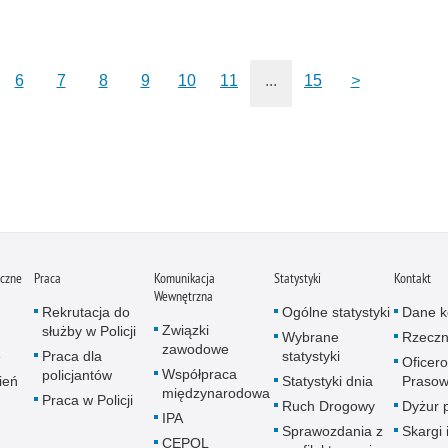
6
7
8
9
10
11
...
15
>
iczne
Praca
Komunikacja
Statystyki
Kontakt
Wewnętrzna
Rekrutacja do
Ogólne statystyki
Dane k
Związki
służby w Policji
Wybrane
Rzeczn
zawodowe
e
Praca dla
statystyki
Oficer
Współpraca
policjantów
ień
Statystyki dnia
Prasow
międzynarodowa
Praca w Policji
Ruch Drogowy
Dyżur 
IPA
Sprawozdania z
Skargi 
CEPOL