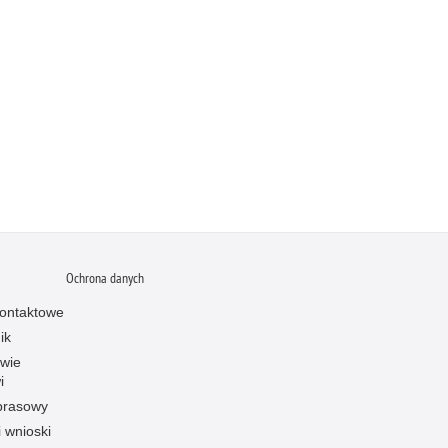
Ochrona danych
ontaktowe
ik
owie
i
prasowy
i wnioski