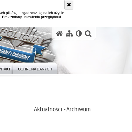
ych plików, to zgadzasz się na ich użycie
. Brak zmiany ustawienia przeglądarki
otwórz wysz
NTAKT
OCHRONA DANYCH
Aktualności - Archiwum