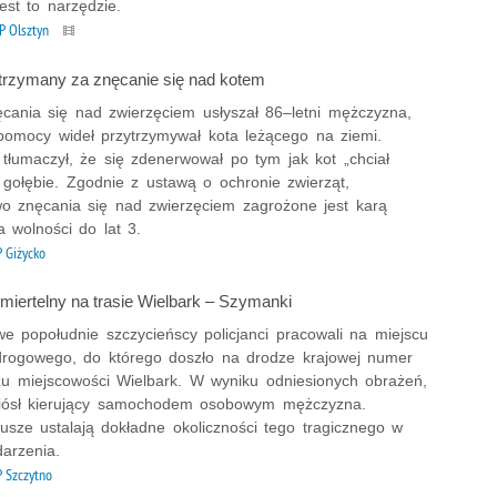
est to narzędzie.
P Olsztyn
atrzymany za znęcanie się nad kotem
ęcania się nad zwierzęciem usłyszał 86–letni mężczyzna,
 pomocy wideł przytrzymywał kota leżącego na ziemi.
tłumaczył, że się zdenerwował po tym jak kot „chciał
 gołębie. Zgodnie z ustawą o ochronie zwierząt,
wo znęcania się nad zwierzęciem zagrożone jest karą
 wolności do lat 3.
 Giżycko
iertelny na trasie Wielbark – Szymanki
e popołudnie szczycieńscy policjanci pracowali na miejscu
drogowego, do którego doszło na drodze krajowej numer
żu miejscowości Wielbark. W wyniku odniesionych obrażeń,
iósł kierujący samochodem osobowym mężczyzna.
usze ustalają dokładne okoliczności tego tragicznego w
arzenia.
 Szczytno