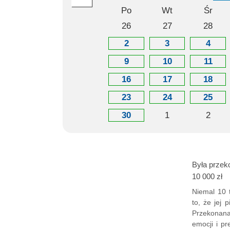
Po
Wt
Śr
26
27
28
2
3
4
9
10
11
16
17
18
23
24
25
30
1
2
Była przek
10 000 zł
Niemal 10 t
to, że jej
Przekonana
emocji i pr