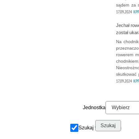
sądem za s
17.09.2024
KPP
Jechał row
został uka
Na chodniku
przeznaczo
rowerem mu
chodnikiem
Nieostrożn
skutkować 
17.09.2024
KPP
Jednostka
Szukaj w archiwum