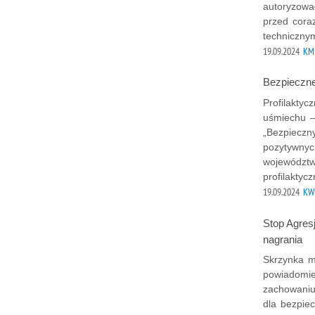
autoryzowa
przed cora
technicznym
19.09.2024
KMP
Bezpieczne
Profilaktyc
uśmiechu –
„Bezpieczn
pozytywnyc
województwa
profilaktyc
19.09.2024
KWP
Stop Agresj
nagrania
Skrzynka m
powiadomie
zachowaniu
dla bezpiec