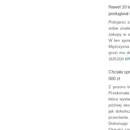
Nawet 10 la
posługiwał
Policjanci 
sobie znale
zakupy w s
W ten spos
Mężczyzna 
grozi mu d
18.09.2024
KPP
Chciała spr
000 zł
Z pozoru b
Przekonała
która wysta
później sko
jak dokońc
przeciwnie.
Dokonując 
Oszuści cz