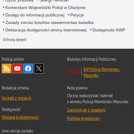
Dyżur prasowy
Skargi i wnioski
Komendant Wojewódzki Policji w Olsztynie
Dostęp do informacji publicznej
Petycje
Zasady zwrotu kosztów stawiennictwa świadka
Deklaracja dostępności strony internetowej
Dostępność KWP
Ochrona danych
Policja online
Biuletyn Informacji Publicznej
BIP Policja Warmińsko-
Mazurska
Redakcja serwisu
Nota prawna
Chcesz wykorzystać materiał
Kontakt z redakcją
z serwisu Policja Warmińsko-Mazurska.
Dostępność
Zapoznaj się z zasadami
Deklaracja dostępności
Polityka prywatności
Inne wersje portalu