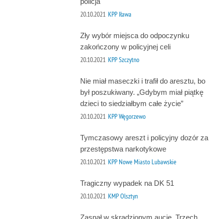
policja
20.10.2021
KPP Iława
Zły wybór miejsca do odpoczynku
zakończony w policyjnej celi
20.10.2021
KPP Szczytno
Nie miał maseczki i trafił do aresztu, bo
był poszukiwany. „Gdybym miał piątkę
dzieci to siedziałbym całe życie”
20.10.2021
KPP Węgorzewo
Tymczasowy areszt i policyjny dozór za
przestępstwa narkotykowe
20.10.2021
KPP Nowe Miasto Lubawskie
Tragiczny wypadek na DK 51
20.10.2021
KMP Olsztyn
Zasnął w skradzionym aucie. Trzech