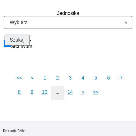
Jednostka
Szukaj w
archiwum
<<
<
1
2
3
4
5
6
7
8
9
10
...
14
>
>>
Działania Policji