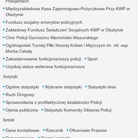
Policjantach
Międzyzakładowa Kasa Zapomogowo-Pożyczkowa Przy KWP w
Olsztynie
Fundusz socjalny emerytów policyjnych
Zakładowy Fundusz Świadczeń Socjalnych KWP w Olsztynie
Chór Policji Garnizonu Warmińsko-Mazurskiego
Ogólnopolski Turniej Piłki Nożnej Kobiet i Mężczyzn im. mł. asp.
Marka Cekały
Zakwaterowanie funkcjonariuszy policji
Sport
Uzyskaj status weterana funkcjonariusza
Statystyki
Ogólne statystyki
Wybrane statystyki
Statystyki dnia
Ruch Drogowy
Sprawozdania z profilaktycznej działalności Policji
Opinia publiczna
Statystyki Komendy Głównej Policji
Kontakt
Dane kontaktowe
Rzecznik
Oficerowie Prasowi