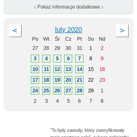
↓ Pokaż informacje dodatkowe ↓
luty 2020
Po
Wt
Śr
Cz
Pt
So
Nd
27
28
29
30
31
1
2
3
4
5
6
7
8
9
10
11
12
13
14
15
16
17
18
19
20
21
22
23
24
25
26
27
28
29
1
2
3
4
5
6
7
8
"To były zawody, który zweryfikowały