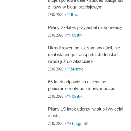
moje sportowe cele”- sukces policjantki
z Iławy w biegu przełajowym
25.02.2020
KPP Iława
Pijany 27-latek przyjechał na komendę
25.02.2020
KMP Olsztyn
Ukradł rower, bo jak sam wyjaśnił, nie
miał własnego transportu. Jednoślad
wrócił już do właścicielki
25.02.2020
KPP Szczytno
66-latek odpowie za nielegalne
pobieranie renty po zmarłym bracie
25.02.2020
KMP Olsztyn
Pijany 19-latek uderzył w słup i wyleciał
z auta
25.02.2020
KMP Elbląg