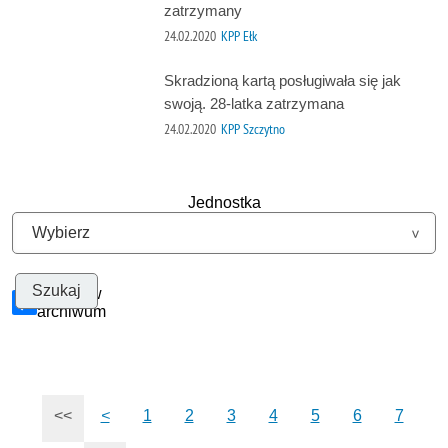
zatrzymany
24.02.2020
KPP Ełk
Skradzioną kartą posługiwała się jak
swoją. 28-latka zatrzymana
24.02.2020
KPP Szczytno
Jednostka
Szukaj w
archiwum
<<
<
1
2
3
4
5
6
7