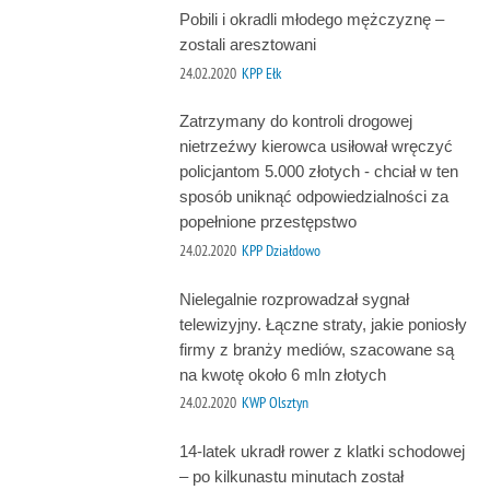
Pobili i okradli młodego mężczyznę –
zostali aresztowani
24.02.2020
KPP Ełk
Zatrzymany do kontroli drogowej
nietrzeźwy kierowca usiłował wręczyć
policjantom 5.000 złotych - chciał w ten
sposób uniknąć odpowiedzialności za
popełnione przestępstwo
24.02.2020
KPP Działdowo
Nielegalnie rozprowadzał sygnał
telewizyjny. Łączne straty, jakie poniosły
firmy z branży mediów, szacowane są
na kwotę około 6 mln złotych
24.02.2020
KWP Olsztyn
14-latek ukradł rower z klatki schodowej
– po kilkunastu minutach został