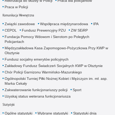
Rekrutacja do służby w Policji
Praca dla policjantów
Praca w Policji
Komunikacja Wewnętrzna
Związki zawodowe
Współpraca międzynarodowa
IPA
CEPOL
Fundusz Prewencyjny PZU
ZW SEiRP
Fundacja Pomocy Wdowom i Sierotom po Poległych
Policjantach
Międzyzakładowa Kasa Zapomogowo-Pożyczkowa Przy KWP w
Olsztynie
Fundusz socjalny emerytów policyjnych
Zakładowy Fundusz Świadczeń Socjalnych KWP w Olsztynie
Chór Policji Garnizonu Warmińsko-Mazurskiego
Ogólnopolski Turniej Piłki Nożnej Kobiet i Mężczyzn im. mł. asp.
Marka Cekały
Zakwaterowanie funkcjonariuszy policji
Sport
Uzyskaj status weterana funkcjonariusza
Statystyki
Ogólne statystyki
Wybrane statystyki
Statystyki dnia