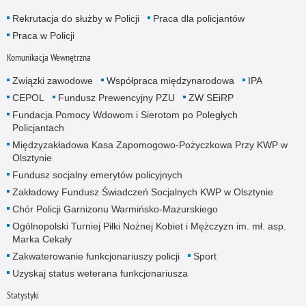
Rekrutacja do służby w Policji
Praca dla policjantów
Praca w Policji
Komunikacja Wewnętrzna
Związki zawodowe
Współpraca międzynarodowa
IPA
CEPOL
Fundusz Prewencyjny PZU
ZW SEiRP
Fundacja Pomocy Wdowom i Sierotom po Poległych
Policjantach
Międzyzakładowa Kasa Zapomogowo-Pożyczkowa Przy KWP w
Olsztynie
Fundusz socjalny emerytów policyjnych
Zakładowy Fundusz Świadczeń Socjalnych KWP w Olsztynie
Chór Policji Garnizonu Warmińsko-Mazurskiego
Ogólnopolski Turniej Piłki Nożnej Kobiet i Mężczyzn im. mł. asp.
Marka Cekały
Zakwaterowanie funkcjonariuszy policji
Sport
Uzyskaj status weterana funkcjonariusza
Statystyki