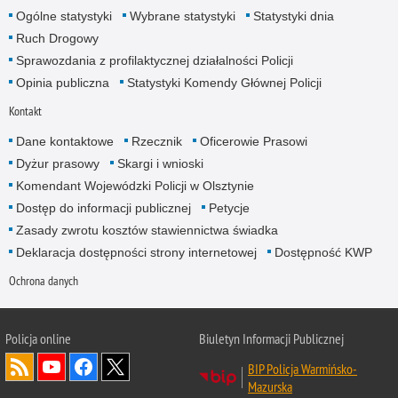
Ogólne statystyki
Wybrane statystyki
Statystyki dnia
Ruch Drogowy
Sprawozdania z profilaktycznej działalności Policji
Opinia publiczna
Statystyki Komendy Głównej Policji
Kontakt
Dane kontaktowe
Rzecznik
Oficerowie Prasowi
Dyżur prasowy
Skargi i wnioski
Komendant Wojewódzki Policji w Olsztynie
Dostęp do informacji publicznej
Petycje
Zasady zwrotu kosztów stawiennictwa świadka
Deklaracja dostępności strony internetowej
Dostępność KWP
Ochrona danych
Policja online
Biuletyn Informacji Publicznej
BIP Policja Warmińsko-
Mazurska