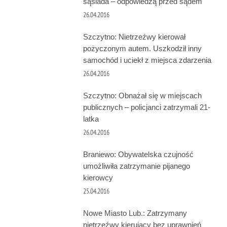
sąsiada – odpowiedzą przed sądem
26.04.2016
Szczytno: Nietrzeźwy kierował
pożyczonym autem. Uszkodził inny
samochód i uciekł z miejsca zdarzenia
26.04.2016
Szczytno: Obnażał się w miejscach
publicznych – policjanci zatrzymali 21-
latka
26.04.2016
Braniewo: Obywatelska czujność
umożliwiła zatrzymanie pijanego
kierowcy
25.04.2016
Nowe Miasto Lub.: Zatrzymany
nietrzeźwy kierujący bez uprawnień