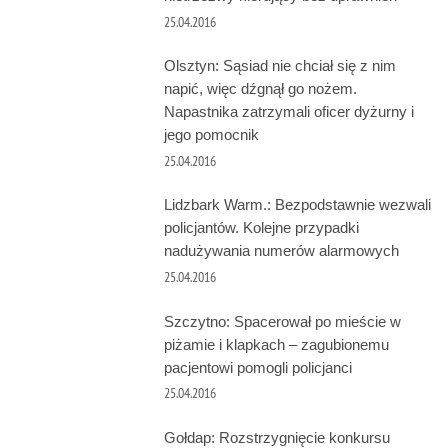
25.04.2016
Olsztyn: Sąsiad nie chciał się z nim
napić, więc dźgnął go nożem.
Napastnika zatrzymali oficer dyżurny i
jego pomocnik
25.04.2016
Lidzbark Warm.: Bezpodstawnie wezwali
policjantów. Kolejne przypadki
nadużywania numerów alarmowych
25.04.2016
Szczytno: Spacerował po mieście w
piżamie i klapkach – zagubionemu
pacjentowi pomogli policjanci
25.04.2016
Gołdap: Rozstrzygnięcie konkursu