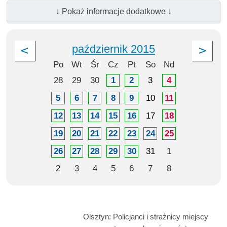
↓ Pokaż informacje dodatkowe ↓
październik 2015
Po
Wt
Śr
Cz
Pt
So
Nd
28
29
30
1
2
3
4
5
6
7
8
9
10
11
12
13
14
15
16
17
18
19
20
21
22
23
24
25
26
27
28
29
30
31
1
2
3
4
5
6
7
8
Olsztyn: Policjanci i strażnicy miejscy