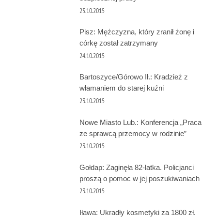
25.10.2015
Pisz: Mężczyzna, który zranił żonę i
córkę został zatrzymany
24.10.2015
Bartoszyce/Górowo Ił.: Kradzież z
włamaniem do starej kuźni
23.10.2015
Nowe Miasto Lub.: Konferencja „Praca
ze sprawcą przemocy w rodzinie”
23.10.2015
Gołdap: Zaginęła 82-latka. Policjanci
proszą o pomoc w jej poszukiwaniach
23.10.2015
Iława: Ukradły kosmetyki za 1800 zł.