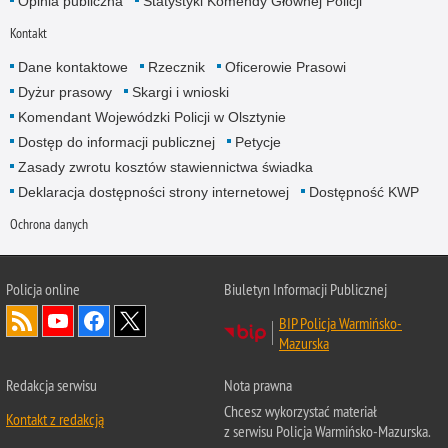
Opinia publiczna
Statystyki Komendy Głównej Policji
Kontakt
Dane kontaktowe
Rzecznik
Oficerowie Prasowi
Dyżur prasowy
Skargi i wnioski
Komendant Wojewódzki Policji w Olsztynie
Dostęp do informacji publicznej
Petycje
Zasady zwrotu kosztów stawiennictwa świadka
Deklaracja dostępności strony internetowej
Dostępność KWP
Ochrona danych
Policja online
Biuletyn Informacji Publicznej
BIP Policja Warmińsko-
Mazurska
Redakcja serwisu
Nota prawna
Chcesz wykorzystać materiał
Kontakt z redakcją
z serwisu Policja Warmińsko-Mazurska.