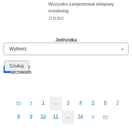
Wszystko zarejestrował sklepowy
monitoring
23.10.2015
Jednostka
Szukaj w
archiwum
<<
<
1
...
3
4
5
6
7
8
9
10
11
...
34
>
>>