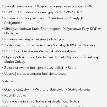
Związki zawodowe
Współpraca międzynarodowa
IPA
CEPOL
Fundusz Prewencyjny PZU
ZW SEiRP
Fundacja Pomocy Wdowom i Sierotom po Poległych
Policjantach
Międzyzakładowa Kasa Zapomogowo-Pożyczkowa Przy KWP w
Olsztynie
Fundusz socjalny emerytów policyjnych
Zakładowy Fundusz Świadczeń Socjalnych KWP w Olsztynie
Chór Policji Garnizonu Warmińsko-Mazurskiego
Ogólnopolski Turniej Piłki Nożnej Kobiet i Mężczyzn im. mł. asp.
Marka Cekały
Zakwaterowanie funkcjonariuszy policji
Sport
Uzyskaj status weterana funkcjonariusza
Statystyki
Ogólne statystyki
Wybrane statystyki
Statystyki dnia
Ruch Drogowy
Sprawozdania z profilaktycznej działalności Policji