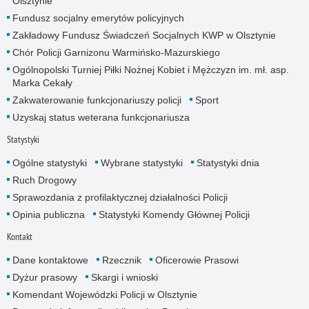
Olsztynie
Fundusz socjalny emerytów policyjnych
Zakładowy Fundusz Świadczeń Socjalnych KWP w Olsztynie
Chór Policji Garnizonu Warmińsko-Mazurskiego
Ogólnopolski Turniej Piłki Nożnej Kobiet i Mężczyzn im. mł. asp.
Marka Cekały
Zakwaterowanie funkcjonariuszy policji
Sport
Uzyskaj status weterana funkcjonariusza
Statystyki
Ogólne statystyki
Wybrane statystyki
Statystyki dnia
Ruch Drogowy
Sprawozdania z profilaktycznej działalności Policji
Opinia publiczna
Statystyki Komendy Głównej Policji
Kontakt
Dane kontaktowe
Rzecznik
Oficerowie Prasowi
Dyżur prasowy
Skargi i wnioski
Komendant Wojewódzki Policji w Olsztynie