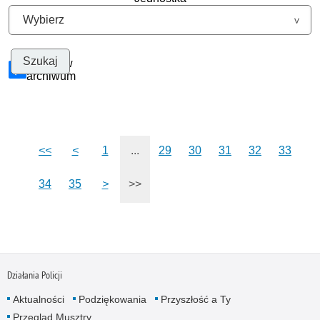
Szukaj w
archiwum
<<
<
1
...
29
30
31
32
33
34
35
>
>>
Działania Policji
Aktualności
Podziękowania
Przyszłość a Ty
Przegląd Musztry