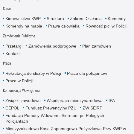
O nas
Kierownictwo KWP
Struktura
Zakres Działania
Komendy
Komendy na mapie
Prawa człowieka
Równość płci w Policji
Zamówienia Publiczne
Przetargi
Zamówienia podprogowe
Plan zamówień
Kontakt
Praca
Rekrutacja do służby w Policji
Praca dla policjantów
Praca w Policji
Komunikacja Wewnętrzna
Związki zawodowe
Współpraca międzynarodowa
IPA
CEPOL
Fundusz Prewencyjny PZU
ZW SEiRP
Fundacja Pomocy Wdowom i Sierotom po Poległych
Policjantach
Międzyzakładowa Kasa Zapomogowo-Pożyczkowa Przy KWP w