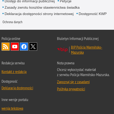
Dostęp do informacji publicznej
Petycje
Zasady zwrotu kosztów stawiennictwa świadka
Deklaracja dostępności strony internetowej
Dostępność KWP
Ochrona danych
Policja online
Biuletyn Informacji Publicznej
BIP Policja Warmińsko-
Mazurska
Redakcja serwisu
Nota prawna
Chcesz wykorzystać materiał
Kontakt z redakcją
z serwisu Policja Warmińsko-Mazurska.
Dostępność
Zapoznaj się z zasadami
Deklaracja dostępności
Polityka prywatności
Inne wersje portalu
wersja tekstowa