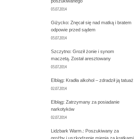
poszukiwanego
03.07.2014
Giżycko: Znęcał się nad matką i bratem
odpowie przed sądem
03.07.2014
Szczytno: Groził żonie i synom
maczetą. Został aresztowany
03.07.2014
Elbląg: Kradła alkohol – zdradził ją tatuaż
02.07.2014
Elbląg: Zatrzymany za posiadanie
narkotyków
02.07.2014
Lidzbark Warm.: Poszukiwany za
groźby i uszkodzenie mienia za kratkami