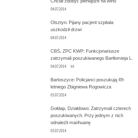
Chciał zdobyć pieniądze na wino
04.07.2014
Olsztyn: Pijany pacjent szpitala
uszkodził drzwi
04.07.2014
CBŚ, ZPC KWP: Funkcjonariusze
zatrzymali poszukiwanego Bartłomieja L.
04.07.2014
Bartoszyce: Policjanci poszukują 49-
letniego Zbigniewa Rogowicza
03.07.2014
Gołdap, Działdowo: Zatrzymali czterech
poszukiwanych. Przy jednym z nich
odnaleźli marihuanę
03.07.2014