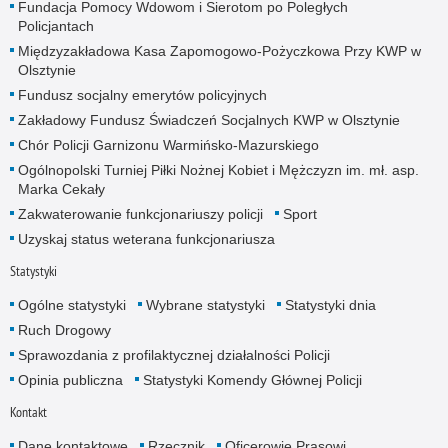
Fundacja Pomocy Wdowom i Sierotom po Poległych
Policjantach
Międzyzakładowa Kasa Zapomogowo-Pożyczkowa Przy KWP w
Olsztynie
Fundusz socjalny emerytów policyjnych
Zakładowy Fundusz Świadczeń Socjalnych KWP w Olsztynie
Chór Policji Garnizonu Warmińsko-Mazurskiego
Ogólnopolski Turniej Piłki Nożnej Kobiet i Mężczyzn im. mł. asp.
Marka Cekały
Zakwaterowanie funkcjonariuszy policji
Sport
Uzyskaj status weterana funkcjonariusza
Statystyki
Ogólne statystyki
Wybrane statystyki
Statystyki dnia
Ruch Drogowy
Sprawozdania z profilaktycznej działalności Policji
Opinia publiczna
Statystyki Komendy Głównej Policji
Kontakt
Dane kontaktowe
Rzecznik
Oficerowie Prasowi