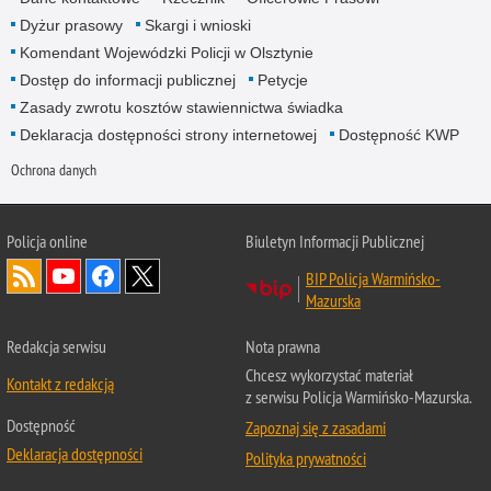
Dyżur prasowy
Skargi i wnioski
Komendant Wojewódzki Policji w Olsztynie
Dostęp do informacji publicznej
Petycje
Zasady zwrotu kosztów stawiennictwa świadka
Deklaracja dostępności strony internetowej
Dostępność KWP
Ochrona danych
Policja online
Biuletyn Informacji Publicznej
BIP Policja Warmińsko-
Mazurska
Redakcja serwisu
Nota prawna
Chcesz wykorzystać materiał
Kontakt z redakcją
z serwisu Policja Warmińsko-Mazurska.
Dostępność
Zapoznaj się z zasadami
Deklaracja dostępności
Polityka prywatności