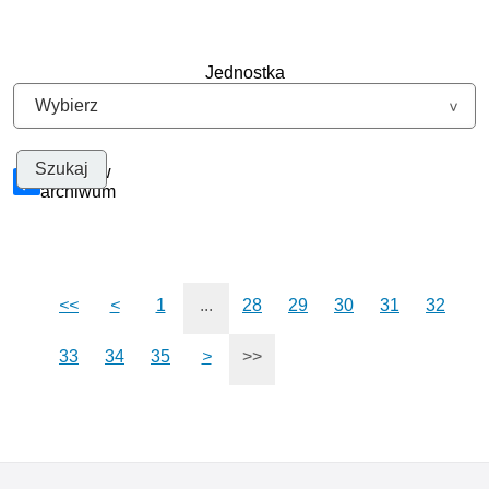
Jednostka
Szukaj w
archiwum
<<
<
1
...
28
29
30
31
32
33
34
35
>
>>