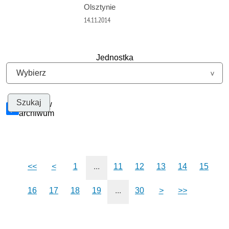
Olsztynie
14.11.2014
Jednostka
Szukaj w
archiwum
<<
<
1
...
11
12
13
14
15
16
17
18
19
...
30
>
>>