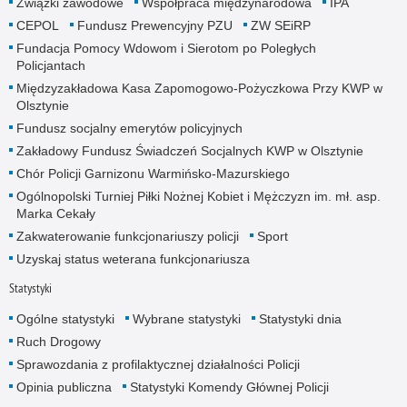
Związki zawodowe
Współpraca międzynarodowa
IPA
CEPOL
Fundusz Prewencyjny PZU
ZW SEiRP
Fundacja Pomocy Wdowom i Sierotom po Poległych
Policjantach
Międzyzakładowa Kasa Zapomogowo-Pożyczkowa Przy KWP w
Olsztynie
Fundusz socjalny emerytów policyjnych
Zakładowy Fundusz Świadczeń Socjalnych KWP w Olsztynie
Chór Policji Garnizonu Warmińsko-Mazurskiego
Ogólnopolski Turniej Piłki Nożnej Kobiet i Mężczyzn im. mł. asp.
Marka Cekały
Zakwaterowanie funkcjonariuszy policji
Sport
Uzyskaj status weterana funkcjonariusza
Statystyki
Ogólne statystyki
Wybrane statystyki
Statystyki dnia
Ruch Drogowy
Sprawozdania z profilaktycznej działalności Policji
Opinia publiczna
Statystyki Komendy Głównej Policji