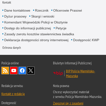
Kontakt
Dane kontaktowe
Rzecznik
Oficerowie Prasowi
Dyżur prasowy
Skargi i wnioski
Komendant Wojewódzki Policji w Olsztynie
Dostęp do informacji publicznej
Petycje
Zasady zwrotu kosztów stawiennictwa świadka
Deklaracja dostępności strony internetowej
Dostępność KWP
Ochrona danych
Policja online
Biuletyn Informacji Publicznej
BIP Policja Warmińsko-
Mazurska
Redakcja serwisu
Nota prawna
Chcesz wykorzystać materiał
Kontakt z redakcją
z serwisu Policja Warmińsko-Mazurska.
Dostępność
Zapoznaj się z zasadami