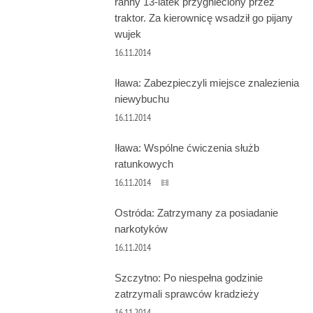
ranny 13-latek przygnieciony przez
traktor. Za kierownicę wsadził go pijany
wujek
16.11.2014
Iława: Zabezpieczyli miejsce znalezienia
niewybuchu
16.11.2014
Iława: Wspólne ćwiczenia służb
ratunkowych
16.11.2014
Ostróda: Zatrzymany za posiadanie
narkotyków
16.11.2014
Szczytno: Po niespełna godzinie
zatrzymali sprawców kradzieży
16.11.2014