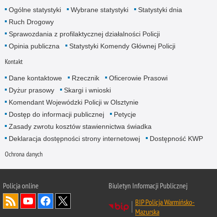
Ogólne statystyki
Wybrane statystyki
Statystyki dnia
Ruch Drogowy
Sprawozdania z profilaktycznej działalności Policji
Opinia publiczna
Statystyki Komendy Głównej Policji
Kontakt
Dane kontaktowe
Rzecznik
Oficerowie Prasowi
Dyżur prasowy
Skargi i wnioski
Komendant Wojewódzki Policji w Olsztynie
Dostęp do informacji publicznej
Petycje
Zasady zwrotu kosztów stawiennictwa świadka
Deklaracja dostępności strony internetowej
Dostępność KWP
Ochrona danych
Policja online
Biuletyn Informacji Publicznej
BIP Policja Warmińsko-
Mazurska