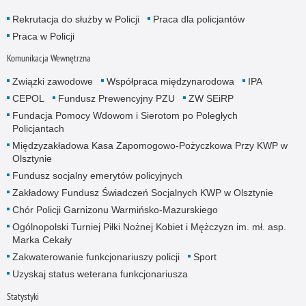
Rekrutacja do służby w Policji
Praca dla policjantów
Praca w Policji
Komunikacja Wewnętrzna
Związki zawodowe
Współpraca międzynarodowa
IPA
CEPOL
Fundusz Prewencyjny PZU
ZW SEiRP
Fundacja Pomocy Wdowom i Sierotom po Poległych
Policjantach
Międzyzakładowa Kasa Zapomogowo-Pożyczkowa Przy KWP w
Olsztynie
Fundusz socjalny emerytów policyjnych
Zakładowy Fundusz Świadczeń Socjalnych KWP w Olsztynie
Chór Policji Garnizonu Warmińsko-Mazurskiego
Ogólnopolski Turniej Piłki Nożnej Kobiet i Mężczyzn im. mł. asp.
Marka Cekały
Zakwaterowanie funkcjonariuszy policji
Sport
Uzyskaj status weterana funkcjonariusza
Statystyki