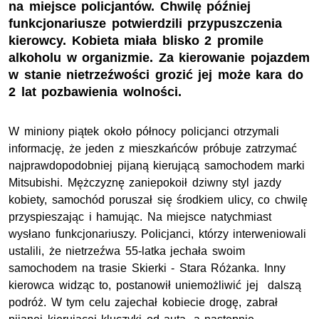
na miejsce policjantów. Chwilę później
funkcjonariusze potwierdzili przypuszczenia
kierowcy. Kobieta miała blisko 2 promile
alkoholu w organizmie. Za kierowanie pojazdem
w stanie nietrzeźwości grozić jej może kara do
2 lat pozbawienia wolności.
W miniony piątek około północy policjanci otrzymali
informację, że jeden z mieszkańców próbuje zatrzymać
najprawdopodobniej pijaną kierującą samochodem marki
Mitsubishi. Mężczyznę zaniepokoił dziwny styl jazdy
kobiety, samochód poruszał się środkiem ulicy, co chwilę
przyspieszając i hamując. Na miejsce natychmiast
wysłano funkcjonariuszy. Policjanci, którzy interweniowali
ustalili, że nietrzeźwa 55-latka jechała swoim
samochodem na trasie Skierki - Stara Różanka. Inny
kierowca widząc to, postanowił uniemożliwić jej dalszą
podróż. W tym celu zajechał kobiecie drogę, zabrał