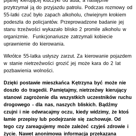
pijanej kierującej kluczyki od auta, a następnie
przytrzymał ją do przyjazdu patrolu. Podczas rozmowy od
55-latki czuć było zapach alkoholu, chwiejnym krokiem
podeszła do policjantów. Przeprowadzone badanie jej
stanu trzeźwości wykazało blisko 2 promile alkoholu w
organizmie. Funkcjonariusze zatrzymali kobiecie
uprawnienie do kierowania.
Wkrótce 55-latka usłyszy zarzut. Za kierowanie pojazdem
w stanie nietrzeźwości grozić jej może kara do 2 lat
pozbawienia wolności.
Dzięki postawie mieszkańca Kętrzyna być może nie
doszło do tragedii. Pamiętajmy, nietrzeźwy kierujący
stanowi zagrożenie dla wszystkich uczestników ruchu
drogowego - dla nas, naszych bliskich. Bądźmy
czujni i nie odwracajmy oczu, kiedy widzimy, że ktoś
łamie przepisy lub podejrzanie się zachowuje. Od
tego czy zareagujemy może zależeć czyjeś zdrowie i
życie. Nawet anonimowa informacja przekazana