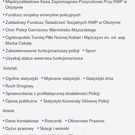
Międzyzakładowa Kasa Zapomogowo-Pożyczkowa Przy KWP w
Olsztynie
Fundusz socjalny emerytów policyjnych
Zakładowy Fundusz Świadczeń Socjalnych KWP w Olsztynie
Chór Policji Garnizonu Warmińsko-Mazurskiego
Ogólnopolski Turniej Piłki Nożnej Kobiet i Mężczyzn im. mł. asp.
Marka Cekały
Zakwaterowanie funkcjonariuszy policji
Sport
Uzyskaj status weterana funkcjonariusza
Statystyki
Ogólne statystyki
Wybrane statystyki
Statystyki dnia
Ruch Drogowy
Sprawozdania z profilaktycznej działalności Policji
Opinia publiczna
Statystyki Komendy Głównej Policji
Kontakt
Dane kontaktowe
Rzecznik
Oficerowie Prasowi
Dyżur prasowy
Skargi i wnioski