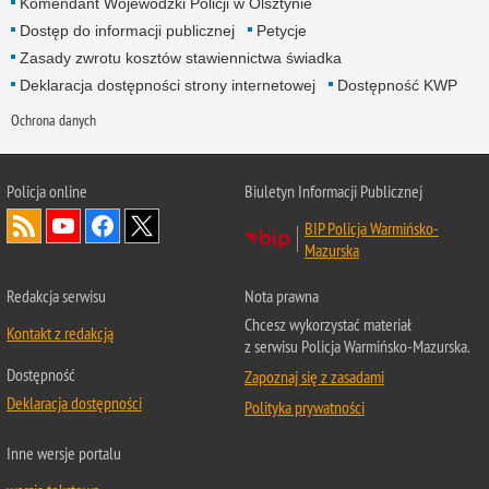
Komendant Wojewódzki Policji w Olsztynie
Dostęp do informacji publicznej
Petycje
Zasady zwrotu kosztów stawiennictwa świadka
Deklaracja dostępności strony internetowej
Dostępność KWP
Ochrona danych
Policja online
Biuletyn Informacji Publicznej
BIP Policja Warmińsko-
Mazurska
Redakcja serwisu
Nota prawna
Chcesz wykorzystać materiał
Kontakt z redakcją
z serwisu Policja Warmińsko-Mazurska.
Dostępność
Zapoznaj się z zasadami
Deklaracja dostępności
Polityka prywatności
Inne wersje portalu