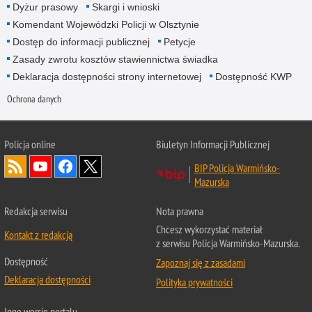
Dyżur prasowy
Skargi i wnioski
Komendant Wojewódzki Policji w Olsztynie
Dostęp do informacji publicznej
Petycje
Zasady zwrotu kosztów stawiennictwa świadka
Deklaracja dostępności strony internetowej
Dostępność KWP
Ochrona danych
Policja online
Biuletyn Informacji Publicznej
BIP Policja Warmińsko-
Mazurska
Redakcja serwisu
Nota prawna
Chcesz wykorzystać materiał
Kontakt z redakcją
z serwisu Policja Warmińsko-Mazurska.
Dostępność
Zapoznaj się z zasadami
Deklaracja dostępności
Polityka prywatności
Inne wersje portalu